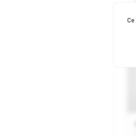
Ce 
V